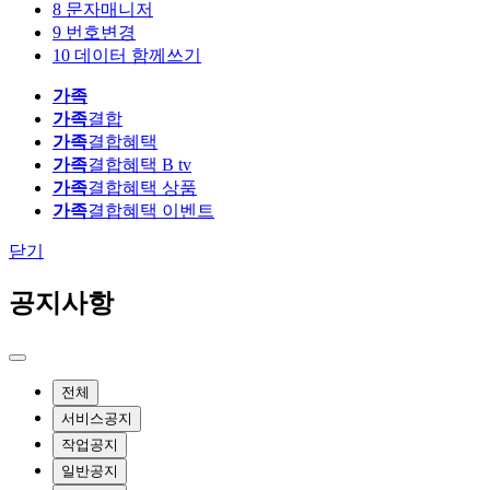
8
문자매니저
9
번호변경
10
데이터 함께쓰기
가족
가족
결합
가족
결합혜택
가족
결합혜택 B tv
가족
결합혜택 상품
가족
결합혜택 이벤트
닫기
공지사항
전체
서비스공지
작업공지
일반공지