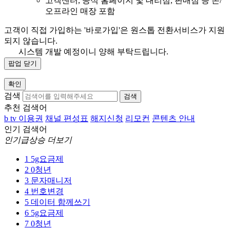
고객센터, 공식 홈페이지 및 대리점, 판매점 등 온/
오프라인 매장 포함
고객이 직접 가입하는 '바로가입'은 원스톱 전환서비스가 지원
되지 않습니다.
시스템 개발 예정이니 양해 부탁드립니다.
팝업 닫기
확인
검색
검색
추천 검색어
b tv 이용권
채널 편성표
해지신청
리모컨
콘텐츠 안내
인기 검색어
인기급상승 더보기
1
5g요금제
2
0청년
3
문자매니저
4
번호변경
5
데이터 함께쓰기
6
5g요금제
7
0청년