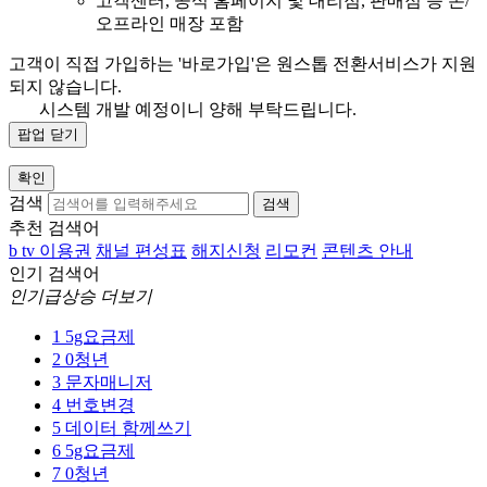
고객센터, 공식 홈페이지 및 대리점, 판매점 등 온/
오프라인 매장 포함
고객이 직접 가입하는 '바로가입'은 원스톱 전환서비스가 지원
되지 않습니다.
시스템 개발 예정이니 양해 부탁드립니다.
팝업 닫기
확인
검색
검색
추천 검색어
b tv 이용권
채널 편성표
해지신청
리모컨
콘텐츠 안내
인기 검색어
인기급상승 더보기
1
5g요금제
2
0청년
3
문자매니저
4
번호변경
5
데이터 함께쓰기
6
5g요금제
7
0청년