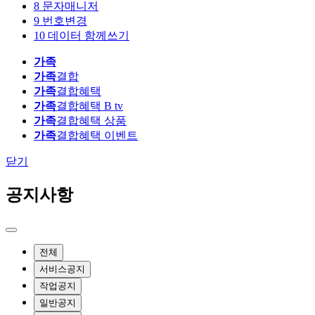
8
문자매니저
9
번호변경
10
데이터 함께쓰기
가족
가족
결합
가족
결합혜택
가족
결합혜택 B tv
가족
결합혜택 상품
가족
결합혜택 이벤트
닫기
공지사항
전체
서비스공지
작업공지
일반공지