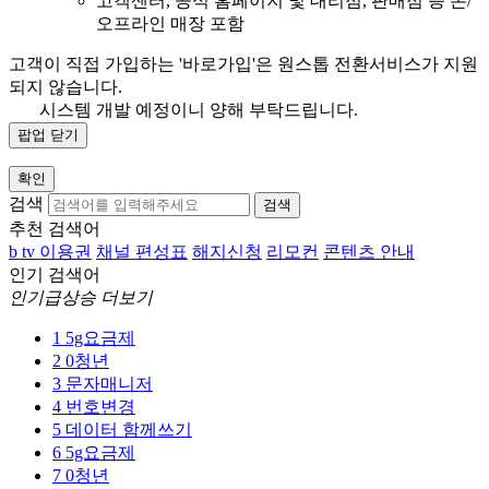
고객센터, 공식 홈페이지 및 대리점, 판매점 등 온/
오프라인 매장 포함
고객이 직접 가입하는 '바로가입'은 원스톱 전환서비스가 지원
되지 않습니다.
시스템 개발 예정이니 양해 부탁드립니다.
팝업 닫기
확인
검색
검색
추천 검색어
b tv 이용권
채널 편성표
해지신청
리모컨
콘텐츠 안내
인기 검색어
인기급상승 더보기
1
5g요금제
2
0청년
3
문자매니저
4
번호변경
5
데이터 함께쓰기
6
5g요금제
7
0청년