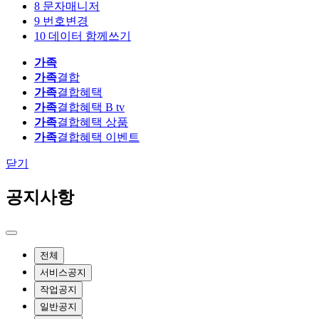
8
문자매니저
9
번호변경
10
데이터 함께쓰기
가족
가족
결합
가족
결합혜택
가족
결합혜택 B tv
가족
결합혜택 상품
가족
결합혜택 이벤트
닫기
공지사항
전체
서비스공지
작업공지
일반공지