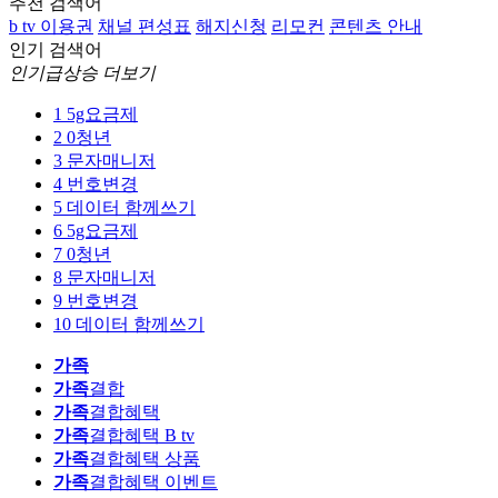
추천 검색어
b tv 이용권
채널 편성표
해지신청
리모컨
콘텐츠 안내
인기 검색어
인기급상승 더보기
1
5g요금제
2
0청년
3
문자매니저
4
번호변경
5
데이터 함께쓰기
6
5g요금제
7
0청년
8
문자매니저
9
번호변경
10
데이터 함께쓰기
가족
가족
결합
가족
결합혜택
가족
결합혜택 B tv
가족
결합혜택 상품
가족
결합혜택 이벤트