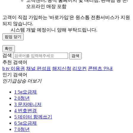
고객센터, 공식 홈페이지 및 대리점, 판매점 등 온/
오프라인 매장 포함
고객이 직접 가입하는 '바로가입'은 원스톱 전환서비스가 지원
되지 않습니다.
시스템 개발 예정이니 양해 부탁드립니다.
팝업 닫기
확인
검색
검색
추천 검색어
b tv 이용권
채널 편성표
해지신청
리모컨
콘텐츠 안내
인기 검색어
인기급상승 더보기
1
5g요금제
2
0청년
3
문자매니저
4
번호변경
5
데이터 함께쓰기
6
5g요금제
7
0청년