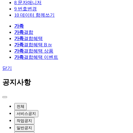
8
문자매니저
9
번호변경
10
데이터 함께쓰기
가족
가족
결합
가족
결합혜택
가족
결합혜택 B tv
가족
결합혜택 상품
가족
결합혜택 이벤트
닫기
공지사항
전체
서비스공지
작업공지
일반공지