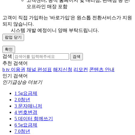
고객센터, 공식 홈페이지 및 대리점, 판매점 등 온/
오프라인 매장 포함
고객이 직접 가입하는 '바로가입'은 원스톱 전환서비스가 지원
되지 않습니다.
시스템 개발 예정이니 양해 부탁드립니다.
팝업 닫기
확인
검색
검색
추천 검색어
b tv 이용권
채널 편성표
해지신청
리모컨
콘텐츠 안내
인기 검색어
인기급상승 더보기
1
5g요금제
2
0청년
3
문자매니저
4
번호변경
5
데이터 함께쓰기
6
5g요금제
7
0청년