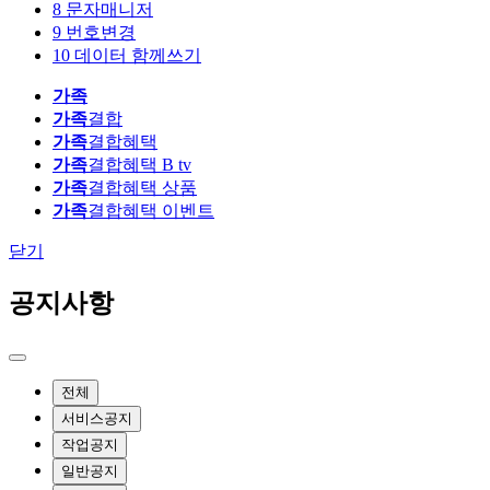
8
문자매니저
9
번호변경
10
데이터 함께쓰기
가족
가족
결합
가족
결합혜택
가족
결합혜택 B tv
가족
결합혜택 상품
가족
결합혜택 이벤트
닫기
공지사항
전체
서비스공지
작업공지
일반공지