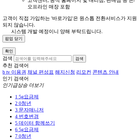
고객센터, 공식 홈페이지 및 대리점, 판매점 등 온/
오프라인 매장 포함
고객이 직접 가입하는 '바로가입'은 원스톱 전환서비스가 지원
되지 않습니다.
시스템 개발 예정이니 양해 부탁드립니다.
팝업 닫기
확인
검색
검색
추천 검색어
b tv 이용권
채널 편성표
해지신청
리모컨
콘텐츠 안내
인기 검색어
인기급상승 더보기
1
5g요금제
2
0청년
3
문자매니저
4
번호변경
5
데이터 함께쓰기
6
5g요금제
7
0청년