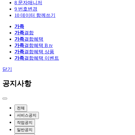
8
문자매니저
9
번호변경
10
데이터 함께쓰기
가족
가족
결합
가족
결합혜택
가족
결합혜택 B tv
가족
결합혜택 상품
가족
결합혜택 이벤트
닫기
공지사항
전체
서비스공지
작업공지
일반공지