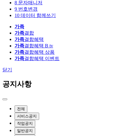
8
문자매니저
9
번호변경
10
데이터 함께쓰기
가족
가족
결합
가족
결합혜택
가족
결합혜택 B tv
가족
결합혜택 상품
가족
결합혜택 이벤트
닫기
공지사항
전체
서비스공지
작업공지
일반공지