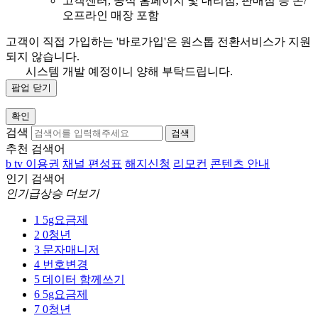
고객센터, 공식 홈페이지 및 대리점, 판매점 등 온/
오프라인 매장 포함
고객이 직접 가입하는 '바로가입'은 원스톱 전환서비스가 지원
되지 않습니다.
시스템 개발 예정이니 양해 부탁드립니다.
팝업 닫기
확인
검색
검색
추천 검색어
b tv 이용권
채널 편성표
해지신청
리모컨
콘텐츠 안내
인기 검색어
인기급상승 더보기
1
5g요금제
2
0청년
3
문자매니저
4
번호변경
5
데이터 함께쓰기
6
5g요금제
7
0청년