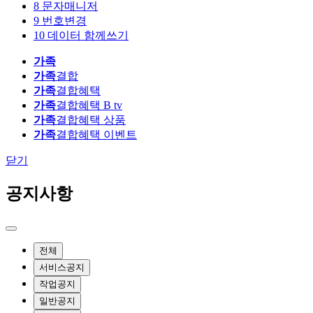
8
문자매니저
9
번호변경
10
데이터 함께쓰기
가족
가족
결합
가족
결합혜택
가족
결합혜택 B tv
가족
결합혜택 상품
가족
결합혜택 이벤트
닫기
공지사항
전체
서비스공지
작업공지
일반공지