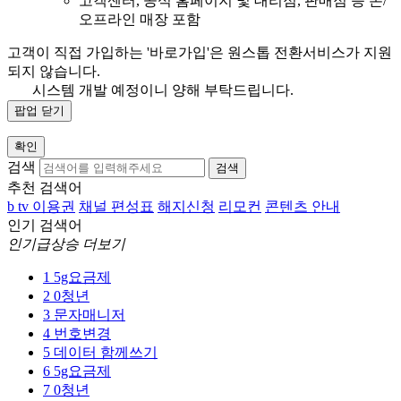
고객센터, 공식 홈페이지 및 대리점, 판매점 등 온/
오프라인 매장 포함
고객이 직접 가입하는 '바로가입'은 원스톱 전환서비스가 지원
되지 않습니다.
시스템 개발 예정이니 양해 부탁드립니다.
팝업 닫기
확인
검색
검색
추천 검색어
b tv 이용권
채널 편성표
해지신청
리모컨
콘텐츠 안내
인기 검색어
인기급상승 더보기
1
5g요금제
2
0청년
3
문자매니저
4
번호변경
5
데이터 함께쓰기
6
5g요금제
7
0청년