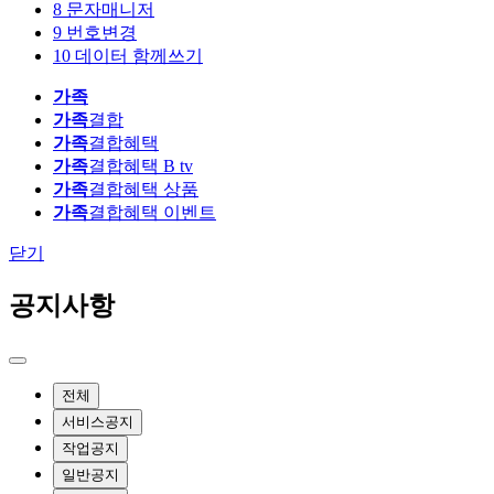
8
문자매니저
9
번호변경
10
데이터 함께쓰기
가족
가족
결합
가족
결합혜택
가족
결합혜택 B tv
가족
결합혜택 상품
가족
결합혜택 이벤트
닫기
공지사항
전체
서비스공지
작업공지
일반공지