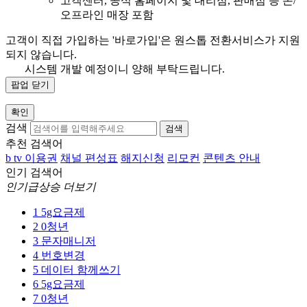
고객센터, 공식 홈페이지 및 대리점, 판매점 등 온/
오프라인 매장 포함
고객이 직접 가입하는 '바로가입'은 원스톱 전환서비스가 지원
되지 않습니다.
시스템 개발 예정이니 양해 부탁드립니다.
팝업 닫기
확인
검색
검색
추천 검색어
b tv 이용권
채널 편성표
해지신청
리모컨
콘텐츠 안내
인기 검색어
인기급상승 더보기
1
5g요금제
2
0청년
3
문자매니저
4
번호변경
5
데이터 함께쓰기
6
5g요금제
7
0청년