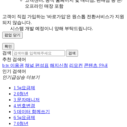
고객센터, 공식 홈페이지 및 대리점, 판매점 등 온/
오프라인 매장 포함
고객이 직접 가입하는 '바로가입'은 원스톱 전환서비스가 지원
되지 않습니다.
시스템 개발 예정이니 양해 부탁드립니다.
팝업 닫기
확인
검색
검색
추천 검색어
b tv 이용권
채널 편성표
해지신청
리모컨
콘텐츠 안내
인기 검색어
인기급상승 더보기
1
5g요금제
2
0청년
3
문자매니저
4
번호변경
5
데이터 함께쓰기
6
5g요금제
7
0청년