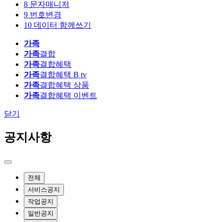
8
문자매니저
9
번호변경
10
데이터 함께쓰기
가족
가족
결합
가족
결합혜택
가족
결합혜택 B tv
가족
결합혜택 상품
가족
결합혜택 이벤트
닫기
공지사항
전체
서비스공지
작업공지
일반공지