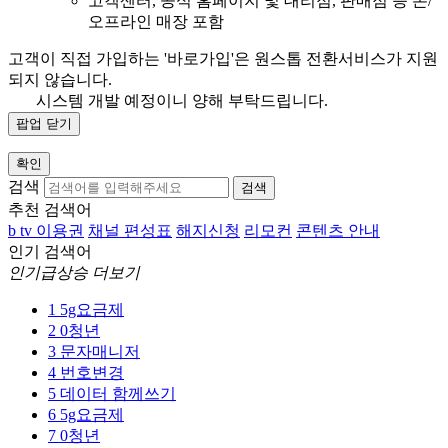
고객센터, 공식 홈페이지 및 대리점, 판매점 등 온/
오프라인 매장 포함
고객이 직접 가입하는 '바로가입'은 원스톱 전환서비스가 지원
되지 않습니다.
시스템 개발 예정이니 양해 부탁드립니다.
팝업 닫기
확인
검색
검색
추천 검색어
b tv 이용권
채널 편성표
해지신청
리모컨
콘텐츠 안내
인기 검색어
인기급상승 더보기
1
5g요금제
2
0청년
3
문자매니저
4
번호변경
5
데이터 함께쓰기
6
5g요금제
7
0청년