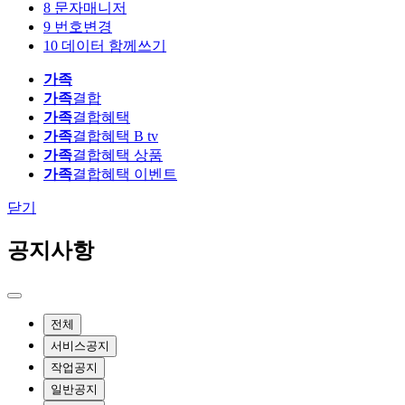
8
문자매니저
9
번호변경
10
데이터 함께쓰기
가족
가족
결합
가족
결합혜택
가족
결합혜택 B tv
가족
결합혜택 상품
가족
결합혜택 이벤트
닫기
공지사항
전체
서비스공지
작업공지
일반공지