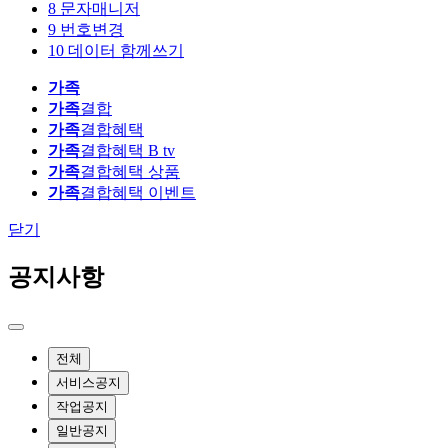
8
문자매니저
9
번호변경
10
데이터 함께쓰기
가족
가족
결합
가족
결합혜택
가족
결합혜택 B tv
가족
결합혜택 상품
가족
결합혜택 이벤트
닫기
공지사항
전체
서비스공지
작업공지
일반공지