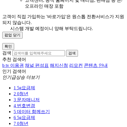
고객센터, 공식 홈페이지 및 대리점, 판매점 등 온/
오프라인 매장 포함
고객이 직접 가입하는 '바로가입'은 원스톱 전환서비스가 지원
되지 않습니다.
시스템 개발 예정이니 양해 부탁드립니다.
팝업 닫기
확인
검색
검색
추천 검색어
b tv 이용권
채널 편성표
해지신청
리모컨
콘텐츠 안내
인기 검색어
인기급상승 더보기
1
5g요금제
2
0청년
3
문자매니저
4
번호변경
5
데이터 함께쓰기
6
5g요금제
7
0청년