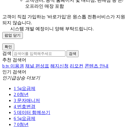
고객센터, 공식 홈페이지 및 대리점, 판매점 등 온/
오프라인 매장 포함
고객이 직접 가입하는 '바로가입'은 원스톱 전환서비스가 지원
되지 않습니다.
시스템 개발 예정이니 양해 부탁드립니다.
팝업 닫기
확인
검색
검색
추천 검색어
b tv 이용권
채널 편성표
해지신청
리모컨
콘텐츠 안내
인기 검색어
인기급상승 더보기
1
5g요금제
2
0청년
3
문자매니저
4
번호변경
5
데이터 함께쓰기
6
5g요금제
7
0청년