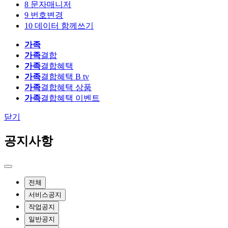
8
문자매니저
9
번호변경
10
데이터 함께쓰기
가족
가족
결합
가족
결합혜택
가족
결합혜택 B tv
가족
결합혜택 상품
가족
결합혜택 이벤트
닫기
공지사항
전체
서비스공지
작업공지
일반공지