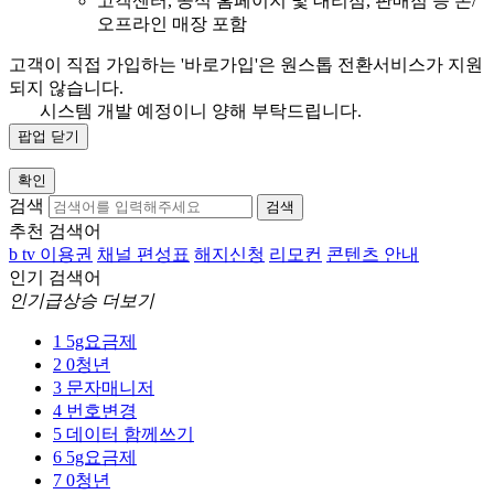
고객센터, 공식 홈페이지 및 대리점, 판매점 등 온/
오프라인 매장 포함
고객이 직접 가입하는 '바로가입'은 원스톱 전환서비스가 지원
되지 않습니다.
시스템 개발 예정이니 양해 부탁드립니다.
팝업 닫기
확인
검색
검색
추천 검색어
b tv 이용권
채널 편성표
해지신청
리모컨
콘텐츠 안내
인기 검색어
인기급상승 더보기
1
5g요금제
2
0청년
3
문자매니저
4
번호변경
5
데이터 함께쓰기
6
5g요금제
7
0청년