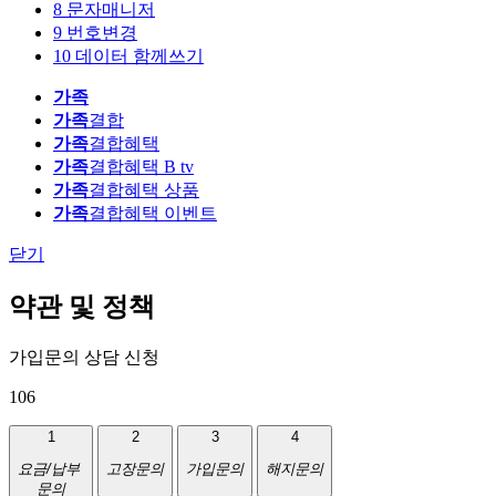
8
문자매니저
9
번호변경
10
데이터 함께쓰기
가족
가족
결합
가족
결합혜택
가족
결합혜택 B tv
가족
결합혜택 상품
가족
결합혜택 이벤트
닫기
약관 및 정책
가입문의 상담 신청
106
1
2
3
4
요금/납부
고장문의
가입문의
해지문의
문의