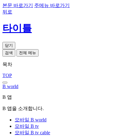
본문 바로가기
주메뉴 바로가기
뒤로
타이틀
닫기
검색
전체 메뉴
목차
TOP
B world
B 앱
B 앱을 소개합니다.
모바일 B world
모바일 B tv
모바일 B tv cable