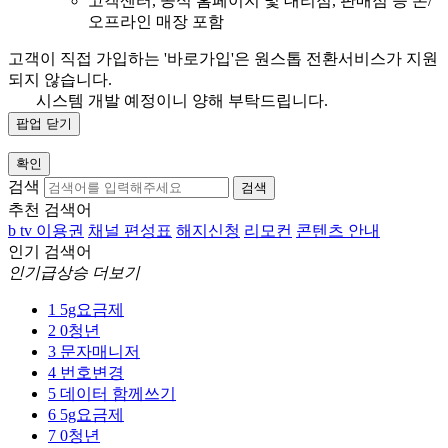
고객센터, 공식 홈페이지 및 대리점, 판매점 등 온/
오프라인 매장 포함
고객이 직접 가입하는 '바로가입'은 원스톱 전환서비스가 지원
되지 않습니다.
시스템 개발 예정이니 양해 부탁드립니다.
팝업 닫기
확인
검색
검색
추천 검색어
b tv 이용권
채널 편성표
해지신청
리모컨
콘텐츠 안내
인기 검색어
인기급상승 더보기
1
5g요금제
2
0청년
3
문자매니저
4
번호변경
5
데이터 함께쓰기
6
5g요금제
7
0청년