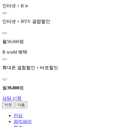
인터넷 + B tv
인터넷 + IPTV 결합할인
월
59,600
원
B world 혜택
휴대폰 결합할인 + 바로할인
월
39,800
원
상담 신청
이전
다음
안심
와이파이