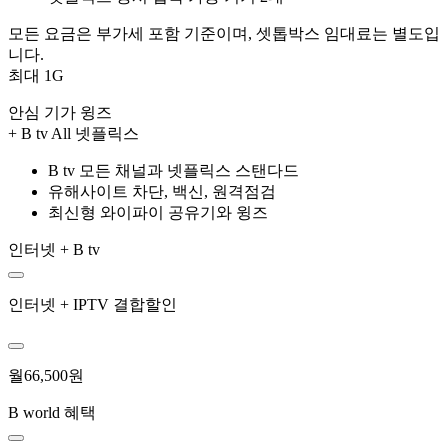
모든 요금은 부가세 포함 기준이며, 셋톱박스 임대료는 별도입
니다.
최대 1G
안심 기가 윙즈
+ B tv All 넷플릭스
B tv 모든 채널과 넷플릭스 스탠다드
유해사이트 차단, 백신, 원격점검
최신형 와이파이 공유기와 윙즈
인터넷 + B tv
인터넷 + IPTV 결합할인
월
66,500
원
B world 혜택