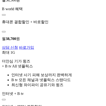
월
58,500
원
B world 혜택
휴대폰 결합할인 + 바로할인
월
38,700
원
상담 신청
바로가입
최대 1G
더안심 기가 윙즈
+ B tv All 넷플릭스
인터넷 사기 피해 보상까지 완벽하게
B tv 모든 채널과 넷플릭스 스탠다드
최신형 와이파이 공유기와 윙즈
인터넷 + B tv