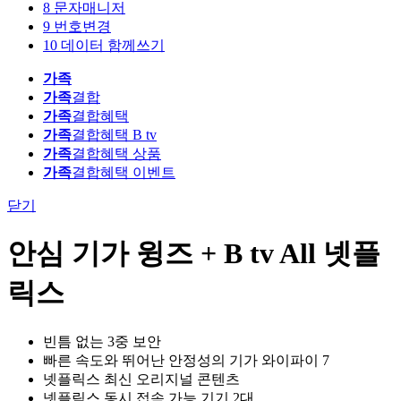
8
문자매니저
9
번호변경
10
데이터 함께쓰기
가족
가족
결합
가족
결합혜택
가족
결합혜택 B tv
가족
결합혜택 상품
가족
결합혜택 이벤트
닫기
안심 기가 윙즈 + B tv All 넷플
릭스
빈틈 없는 3중 보안
빠른 속도와 뛰어난 안정성의 기가 와이파이 7
넷플릭스 최신 오리지널 콘텐츠
넷플릭스 동시 접속 가능 기기 2대