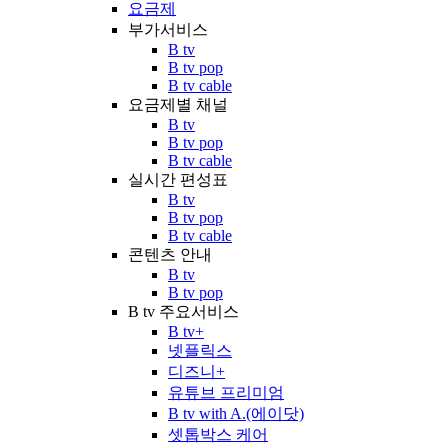
요금제
부가서비스
B tv
B tv pop
B tv cable
요금제별 채널
B tv
B tv pop
B tv cable
실시간 편성표
B tv
B tv pop
B tv cable
콘텐츠 안내
B tv
B tv pop
B tv 주요서비스
B tv+
넷플릭스
디즈니+
유튜브 프리미엄
B tv with A.(에이닷)
셋톱박스 케어