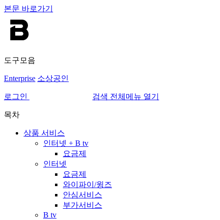
본문 바로가기
도구모음
Enterprise
소상공인
로그인
검색
전체메뉴 열기
목차
상품 서비스
인터넷 + B tv
요금제
인터넷
요금제
와이파이/윙즈
안심서비스
부가서비스
B tv