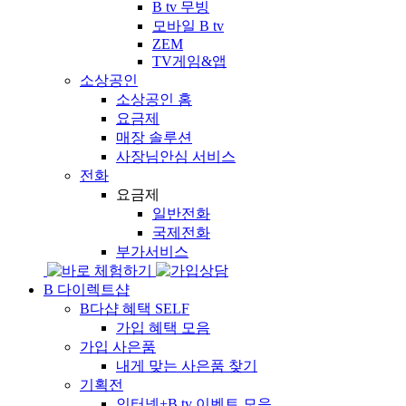
B tv 무빙
모바일 B tv
ZEM
TV게임&앱
소상공인
소상공인 홈
요금제
매장 솔루션
사장님안심 서비스
전화
요금제
일반전화
국제전화
부가서비스
B 다이렉트샵
B다샵 혜택
SELF
가입 혜택 모음
가입 사은품
내게 맞는 사은품 찾기
기획전
인터넷+B tv 이벤트 모음