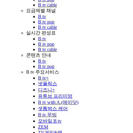
B tv cable
요금제별 채널
B tv
B tv pop
B tv cable
실시간 편성표
B tv
B tv pop
B tv cable
콘텐츠 안내
B tv
B tv pop
B tv 주요서비스
B tv+
넷플릭스
디즈니+
유튜브 프리미엄
B tv with A.(에이닷)
셋톱박스 케어
B tv 무빙
모바일 B tv
ZEM
TV게임&앱