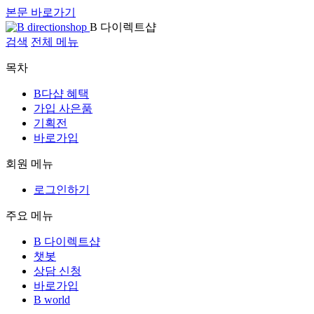
본문 바로가기
B 다이렉트샵
검색
전체 메뉴
목차
B다샵 혜택
가입 사은품
기획전
바로가입
회원 메뉴
로그인하기
주요 메뉴
B 다이렉트샵
챗봇
상담 신청
바로가입
B world