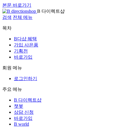
본문 바로가기
B 다이렉트샵
검색
전체 메뉴
목차
B다샵 혜택
가입 사은품
기획전
바로가입
회원 메뉴
로그인하기
주요 메뉴
B 다이렉트샵
챗봇
상담 신청
바로가입
B world