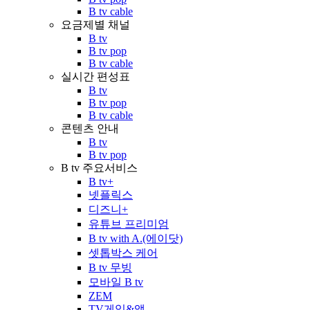
B tv cable
요금제별 채널
B tv
B tv pop
B tv cable
실시간 편성표
B tv
B tv pop
B tv cable
콘텐츠 안내
B tv
B tv pop
B tv 주요서비스
B tv+
넷플릭스
디즈니+
유튜브 프리미엄
B tv with A.(에이닷)
셋톱박스 케어
B tv 무빙
모바일 B tv
ZEM
TV게임&앱