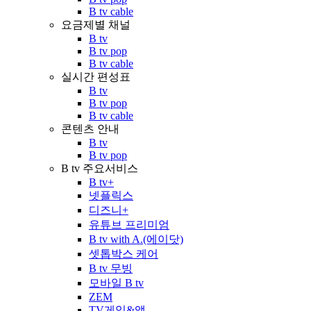
B tv cable
요금제별 채널
B tv
B tv pop
B tv cable
실시간 편성표
B tv
B tv pop
B tv cable
콘텐츠 안내
B tv
B tv pop
B tv 주요서비스
B tv+
넷플릭스
디즈니+
유튜브 프리미엄
B tv with A.(에이닷)
셋톱박스 케어
B tv 무빙
모바일 B tv
ZEM
TV게임&앱