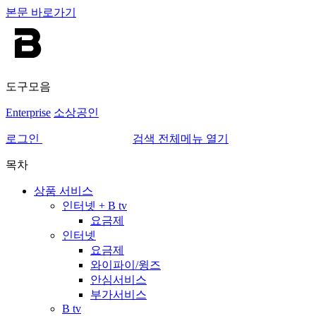
본문 바로가기
도구모음
Enterprise
소상공인
로그인
검색
전체메뉴 열기
목차
상품 서비스
인터넷 + B tv
요금제
인터넷
요금제
와이파이/윙즈
안심서비스
부가서비스
B tv