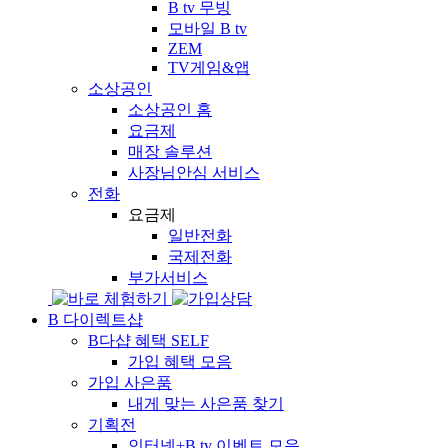
B tv 무빙
모바일 B tv
ZEM
TV게임&앱
소상공인
소상공인 홈
요금제
매장 솔루션
사장님안심 서비스
전화
요금제
일반전화
국제전화
부가서비스
B 다이렉트샵
B다샵 혜택
SELF
가입 혜택 모음
가입 사은품
내게 맞는 사은품 찾기
기획전
인터넷+B tv 이벤트 모음