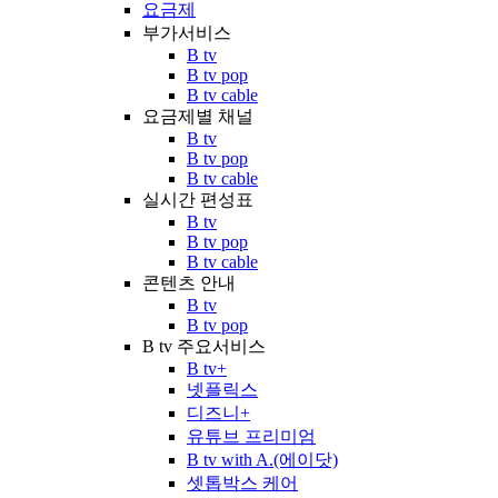
요금제
부가서비스
B tv
B tv pop
B tv cable
요금제별 채널
B tv
B tv pop
B tv cable
실시간 편성표
B tv
B tv pop
B tv cable
콘텐츠 안내
B tv
B tv pop
B tv 주요서비스
B tv+
넷플릭스
디즈니+
유튜브 프리미엄
B tv with A.(에이닷)
셋톱박스 케어