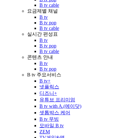
B tv cable
요금제별 채널
B tv
B tv pop
B tv cable
실시간 편성표
B tv
B tv pop
B tv cable
콘텐츠 안내
B tv
B tv pop
B tv 주요서비스
B tv+
넷플릭스
디즈니+
유튜브 프리미엄
B tv with A.(에이닷)
셋톱박스 케어
B tv 무빙
모바일 B tv
ZEM
TV게임&앱