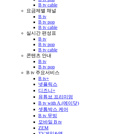
B tv cable
요금제별 채널
B tv
B tv pop
B tv cable
실시간 편성표
B tv
B tv pop
B tv cable
콘텐츠 안내
B tv
B tv pop
B tv 주요서비스
B tv+
넷플릭스
디즈니+
유튜브 프리미엄
B tv with A.(에이닷)
셋톱박스 케어
B tv 무빙
모바일 B tv
ZEM
TV게임&앱