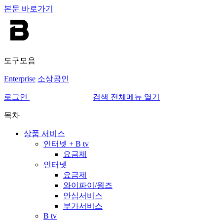
본문 바로가기
도구모음
Enterprise
소상공인
로그인
검색
전체메뉴 열기
목차
상품 서비스
인터넷 + B tv
요금제
인터넷
요금제
와이파이/윙즈
안심서비스
부가서비스
B tv