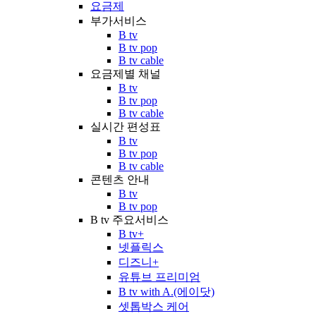
요금제
부가서비스
B tv
B tv pop
B tv cable
요금제별 채널
B tv
B tv pop
B tv cable
실시간 편성표
B tv
B tv pop
B tv cable
콘텐츠 안내
B tv
B tv pop
B tv 주요서비스
B tv+
넷플릭스
디즈니+
유튜브 프리미엄
B tv with A.(에이닷)
셋톱박스 케어