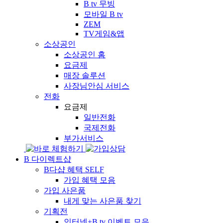
B tv 무빙
모바일 B tv
ZEM
TV게임&앱
소상공인
소상공인 홈
요금제
매장 솔루션
사장님안심 서비스
전화
요금제
일반전화
국제전화
부가서비스
B 다이렉트샵
B다샵 혜택
SELF
가입 혜택 모음
가입 사은품
내게 맞는 사은품 찾기
기획전
인터넷+B tv 이벤트 모음