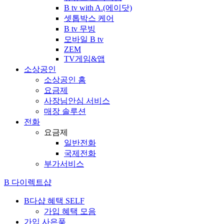
B tv with A.(에이닷)
셋톱박스 케어
B tv 무빙
모바일 B tv
ZEM
TV게임&앱
소상공인
소상공인 홈
요금제
사장님안심 서비스
매장 솔루션
전화
요금제
일반전화
국제전화
부가서비스
B 다이렉트샵
B다샵 혜택
SELF
가입 혜택 모음
가입 사은품