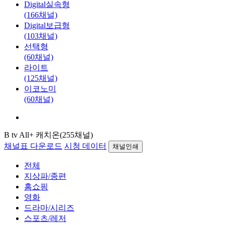
Digital실속형
(166채널)
Digital보급형
(103채널)
선택형
(60채널)
라이트
(125채널)
이코노미
(60채널)
B tv All+ 캐치온(255채널)
채널표 다운로드
시청 데이터
채널인쇄
전체
지상파/종편
홈쇼핑
영화
드라마/시리즈
스포츠/레저