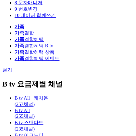
8
문자매니저
9
번호변경
10
데이터 함께쓰기
가족
가족
결합
가족
결합혜택
가족
결합혜택 B tv
가족
결합혜택 상품
가족
결합혜택 이벤트
닫기
B tv 요금제별 채널
B tv All+ 캐치온
(257채널)
B tv All
(255채널)
B tv 스탠다드
(235채널)
B tv 이코노미