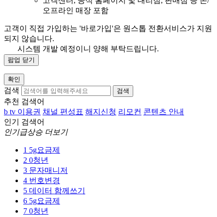
고객센터, 공식 홈페이지 및 대리점, 판매점 등 온/
오프라인 매장 포함
고객이 직접 가입하는 '바로가입'은 원스톱 전환서비스가 지원
되지 않습니다.
시스템 개발 예정이니 양해 부탁드립니다.
팝업 닫기
확인
검색
검색
추천 검색어
b tv 이용권
채널 편성표
해지신청
리모컨
콘텐츠 안내
인기 검색어
인기급상승 더보기
1
5g요금제
2
0청년
3
문자매니저
4
번호변경
5
데이터 함께쓰기
6
5g요금제
7
0청년