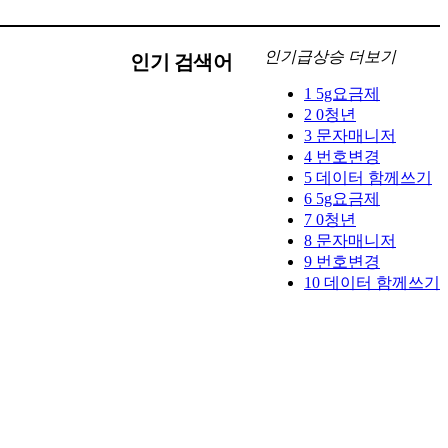
인기급상승 더보기
인기 검색어
1
5g요금제
2
0청년
3
문자매니저
4
번호변경
5
데이터 함께쓰기
6
5g요금제
7
0청년
8
문자매니저
9
번호변경
10
데이터 함께쓰기