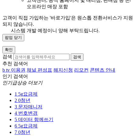
고객센터, 공식 홈페이지 및 대리점, 판매점 등 온/
오프라인 매장 포함
고객이 직접 가입하는 '바로가입'은 원스톱 전환서비스가 지원
되지 않습니다.
시스템 개발 예정이니 양해 부탁드립니다.
팝업 닫기
확인
검색
검색
추천 검색어
b tv 이용권
채널 편성표
해지신청
리모컨
콘텐츠 안내
인기 검색어
인기급상승 더보기
1
5g요금제
2
0청년
3
문자매니저
4
번호변경
5
데이터 함께쓰기
6
5g요금제
7
0청년