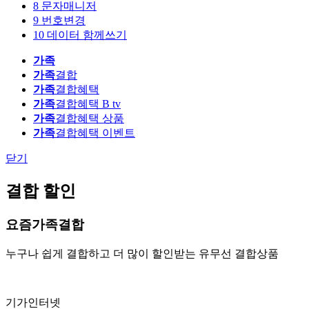
8
문자매니저
9
번호변경
10
데이터 함께쓰기
가족
가족
결합
가족
결합혜택
가족
결합혜택 B tv
가족
결합혜택 상품
가족
결합혜택 이벤트
닫기
결합 할인
요즘가족결합
누구나 쉽게 결합하고 더 많이 할인받는 유무선 결합상품
기가인터넷