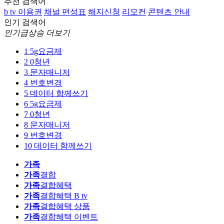
추천 검색어
b tv 이용권
채널 편성표
해지신청
리모컨
콘텐츠 안내
인기 검색어
인기급상승 더보기
1
5g요금제
2
0청년
3
문자매니저
4
번호변경
5
데이터 함께쓰기
6
5g요금제
7
0청년
8
문자매니저
9
번호변경
10
데이터 함께쓰기
가족
가족
결합
가족
결합혜택
가족
결합혜택 B tv
가족
결합혜택 상품
가족
결합혜택 이벤트