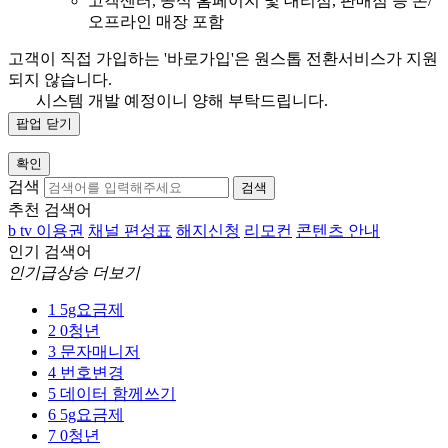
고객센터, 공식 홈페이지 및 대리점, 판매점 등 온/
오프라인 매장 포함
고객이 직접 가입하는 '바로가입'은 원스톱 전환서비스가 지원
되지 않습니다.
시스템 개발 예정이니 양해 부탁드립니다.
팝업 닫기
확인
검색
검색
추천 검색어
b tv 이용권
채널 편성표
해지신청
리모컨
콘텐츠 안내
인기 검색어
인기급상승 더보기
1
5g요금제
2
0청년
3
문자매니저
4
번호변경
5
데이터 함께쓰기
6
5g요금제
7
0청년