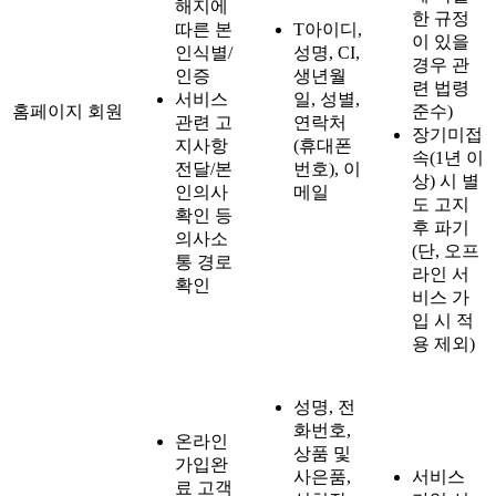
해지에
한 규정
따른 본
T아이디,
이 있을
인식별/
성명, CI,
경우 관
인증
생년월
련 법령
서비스
일, 성별,
홈페이지 회원
준수)
관련 고
연락처
장기미접
지사항
(휴대폰
속(1년 이
전달/본
번호), 이
상) 시 별
인의사
메일
도 고지
확인 등
후 파기
의사소
(단, 오프
통 경로
라인 서
확인
비스 가
입 시 적
용 제외)
성명, 전
화번호,
온라인
상품 및
가입완
사은품,
서비스
료 고객