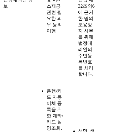
보
스제공
32조의6
관련 필
에 근거
요한 의
한 명의
무 등의
도용방
이행
지 사무
를 위해
법정대
리인의
주민등
록번호
를 처리
합니다.
은행/카
드 자동
이체 등
록을 위
한 계좌/
카드 실
명조회,
성명, 생