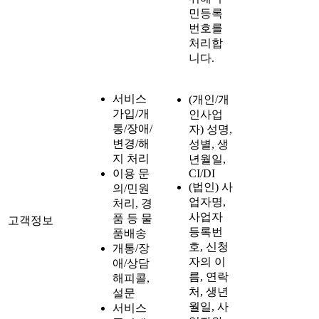
민등록
번호를
처리합
니다.
서비스
(개인/개
가입/개
인사업
통/장애/
자) 성명,
변경/해
성별, 생
지 처리
년월일,
이용 문
CI/DI
(법인) 사
의/민원
업자명,
처리, 경
사업자
품 등 물
고객정보
등록번
품배송
호, 신청
개통/장
자의 이
애/상담
름, 연락
해피콜,
처, 생년
설문
월일, 사
서비스