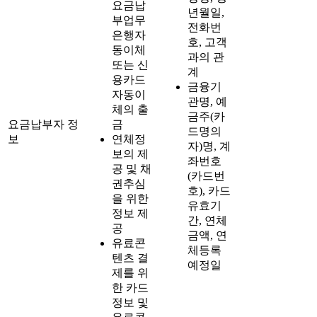
요금납
년월일,
부업무
전화번
은행자
호, 고객
동이체
과의 관
또는 신
계
용카드
금융기
자동이
관명, 예
체의 출
금주(카
요금납부자 정
금
드명의
보
연체정
자)명, 계
보의 제
좌번호
공 및 채
(카드번
권추심
호), 카드
을 위한
유효기
정보 제
간, 연체
공
금액, 연
유료콘
체등록
텐츠 결
예정일
제를 위
한 카드
정보 및