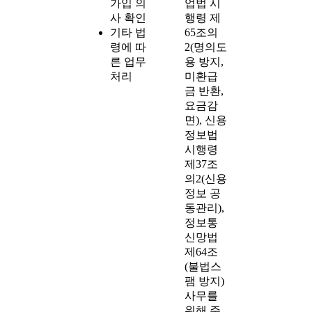
가입 의
업법 시
사 확인
행령 제
기타 법
65조의
령에 따
2(명의도
른 업무
용 방지,
처리
미환급
금 반환,
요금감
면), 신용
정보법
시행령
제37조
의2(신용
정보 공
동관리),
정보통
신망법
제64조
(불법스
팸 방지)
사무를
위해 주