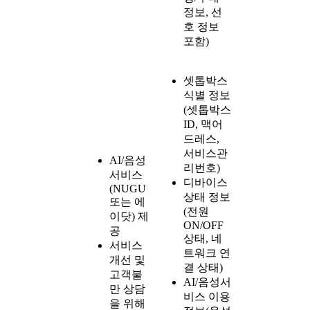
정보, 선
호 정보
포함)
셋톱박스
식별 정보
(셋톱박스
ID, 맥어
드레스,
서비스관
AI/음성
리번호)
서비스
디바이스
(NUGU
상태 정보
또는 에
(전원
이닷) 제
ON/OFF
공
상태, 네
서비스
트워크 연
개선 및
결 상태)
고객불
AI/음성서
만 상담
비스 이용
을 위해