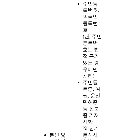
주민등
록번호,
외국인
등록번
호
(단, 주민
등록번
호는 법
적 근거
있는 경
우에만
처리)
주민등
록증, 여
권, 운전
면허증
등 신분
증 기재
사항
※ 전기
본인 및
통신사