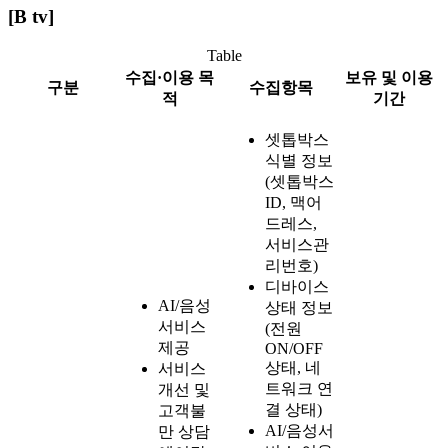
[B tv]
Table
수집·이용 목
보유 및 이용
구분
수집항목
적
기간
셋톱박스
식별 정보
(셋톱박스
ID, 맥어
드레스,
서비스관
리번호)
디바이스
AI/음성
상태 정보
서비스
(전원
제공
ON/OFF
상태, 네
서비스
트워크 연
개선 및
결 상태)
고객불
AI/음성서
만 상담