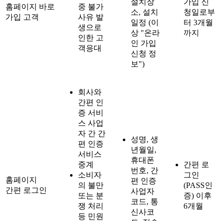
설치장
가입 신
홈페이지 바로
중 불가
소, 설치
청일로부
가입 고객
사유 발
일정 (이
터 3개월
생으로
상 "온라
까지
인한 고
인 가입
객응대
신청 정
보")
회사와
간편 인
증 서비
스 사업
자 간 간
성명, 생
편 인증
년월일,
서비스
휴대폰
중계
간편 로
번호, 간
소비자
그인
홈페이지
편 인증
의 불만
(PASS인
간편 로그인
사업자
또는 분
증) 이후
코드, 통
쟁 처리
6개월
신사코
등 민원