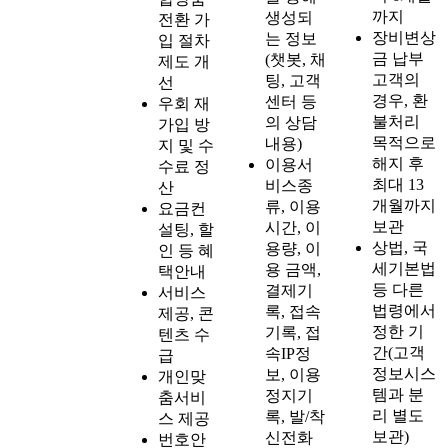
까지
생성되
전환 가
장비변상
는 정보
입 절차
금 납부
(챗봇, 채
제도 개
고객의
팅, 고객
선
경우, 환
센터 등
우회 재
불처리
의 상담
가입 방
목적으로
내용)
지 및 수
해지 후
이용서
수료 정
최대 13
비스종
산
개월까지
류, 이용
요금컨
보관
시간, 이
설팅, 할
상법, 국
용량, 이
인 등 혜
세기본법
용 금액,
택안내
등 다른
결제기
서비스
법령에서
록, 접속
제공, 콘
정한 기
기록, 접
텐츠 수
간(고객
속IP정
급
정보시스
보, 이용
개인맞
템과 분
정지기
춤서비
리 별도
록, 발/착
스 제공
보관)
신전화
번호안