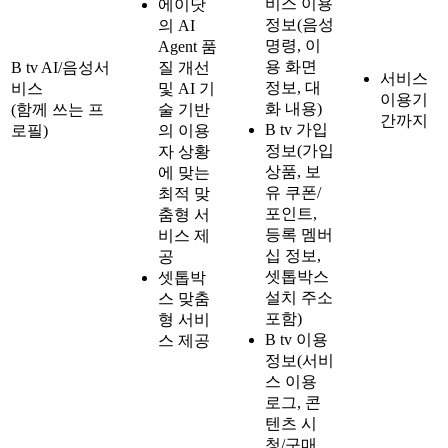
비스 이용
에이닷
정보(음성
의 AI
명령, 이
Agent 품
용 화면
B tv AI/음성서
질 개선
서비스
정보, 대
비스
및 AI 기
이용기
화 내용)
(함께 쓰는 프
술 기반
간까지
B tv 가입
로필)
의 이용
정보(가입
자 상황
상품, 보
에 맞는
유 쿠폰/
최적 맞
포인트,
춤형 서
등록 멤버
비스 제
십 정보,
공
셋톱박스
셋톱박
설치 주소
스 맞춤
포함)
형 서비
B tv 이용
스 제공
정보(서비
스 이용
로그, 콘
텐츠 시
청/구매