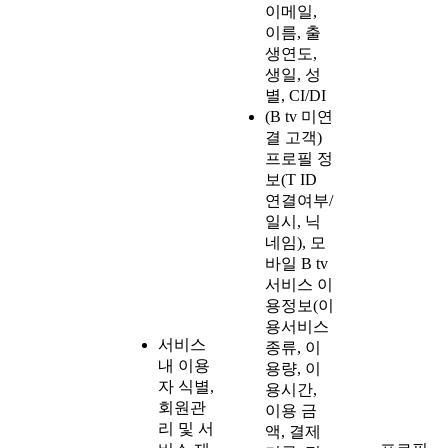
이메일,
이름, 출
생연도,
생일, 성
별, CI/DI
(B tv 미연
결 고객)
프로필 정
보(T ID
연결여부/
일시, 닉
네임), 모
바일 B tv
서비스 이
용정보(이
용서비스
서비스
종류, 이
내 이용
용량, 이
자 식별,
용시간,
회원관
이용 금
리 및 서
액, 결제