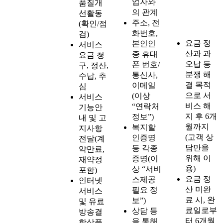
업자와
품질개
의 관계
선활동
주소, 전
(확인/점
화번호,
검)
요금 정
본인인
서비스
산과 과
증 휴대
요금 청
오납 등
폰 번호/
구, 정산,
분쟁 해
통신사,
수납, 추
결 목적
이메일
심
으로 서
(이상
서비스
비스 해
“연락처
기능안
지 후 6개
정보”)
내 및 고
월까지
복지할
지사항
(고객 상
인증명
전달(계
담만을
등 각종
약만료,
위해 이
증명(이
재약정
용)
상 “서비
포함)
요금 정
스제공
인터넷
산 미완
필요 정
서비스
료 시, 완
보”)
및 유료
료일로부
상담 등
방송결
터 6개월
을 통해
합상품