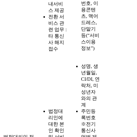
번호, 이
내서비
용콘텐
스 제공
츠, 맥어
전환 서
드레스,
비스 관
단말기
련 업무 :
등(“서비
타 통신
스이용
사 해지
정보”)
접수
성명, 생
년월일,
CI/DI, 연
락처, 미
성년자
와의 관
계
법정대
주민등
리인에
록번호
대한 본
※전기
인 확인
통신사
법정대리인 정
및 서비
업법 제