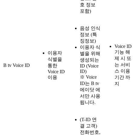
호 정보
포함)
음성 인식
정보 (특
징정보)
Voice ID
이용자 식
기능 해
이용자
별을 위해
제 시 또
식별을
생성되는
는 서비
B tv Voice ID
통한
ID (Voice
스 이용
ID)
Voice ID
※ Voice
이용
기간 까
ID는 B tv
지
에이닷 에
서만 사용
됩니다.
(T-ID 연
결 고객)
전화번호,