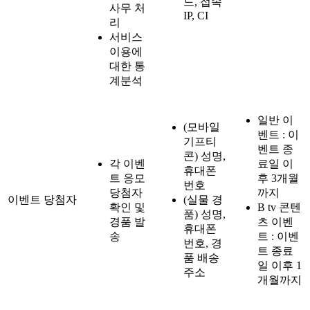
드, 접속
사무 처
IP, CI
리
서비스
이용에
대한 통
계분석
일반 이
(모바일
벤트 : 이
기프티
벤트 종
콘) 성명,
각 이벤
료일 이
휴대폰
트 응모
후 3개월
번호
당첨자
까지
이벤트 당첨자
(실물 경
확인 및
B tv 콘텐
품) 성명,
경품 발
츠 이벤
휴대폰
송
트 : 이벤
번호, 경
트 종료
품 배송
일 이후 1
주소
개월까지