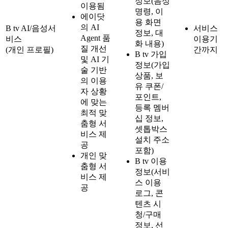
정보(음성
이용됨
명령, 이
에이닷
용 화면
의 AI
B tv AI/음성서
서비스
정보, 대
Agent 품
비스
이용기
화 내용)
질 개선
(개인 프로필)
간까지
B tv 가입
및 AI 기
정보(가입
술 기반
상품, 보
의 이용
유 쿠폰/
자 상황
포인트,
에 맞는
등록 멤버
최적 맞
십 정보,
춤형 서
셋톱박스
비스 제
설치 주소
공
포함)
개인 맞
B tv 이용
춤형 서
정보(서비
비스 제
스 이용
공
로그, 콘
텐츠 시
청/구매
정보, 선