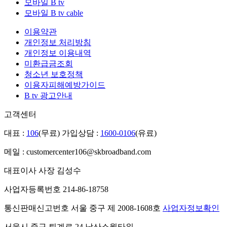
모바일 B tv
모바일 B tv cable
이용약관
개인정보 처리방침
개인정보 이용내역
미환급금조회
청소년 보호정책
이용자피해예방가이드
B tv 광고안내
고객센터
대표 :
106
(무료)
가입상담 :
1600-0106
(유료)
메일 : customercenter106@skbroadband.com
대표이사 사장 김성수
사업자등록번호 214-86-18758
통신판매신고번호 서울 중구 제 2008-1608호
사업자정보확인
서울시 중구 퇴계로 24 남산소월타워