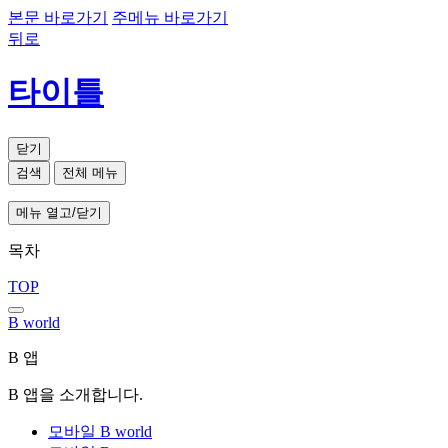
본문 바로가기
주메뉴 바로가기
뒤로
타이틀
닫기
검색
전체 메뉴
메뉴 열고/닫기
목차
TOP
B world
B 앱
B 앱을 소개합니다.
모바일 B world