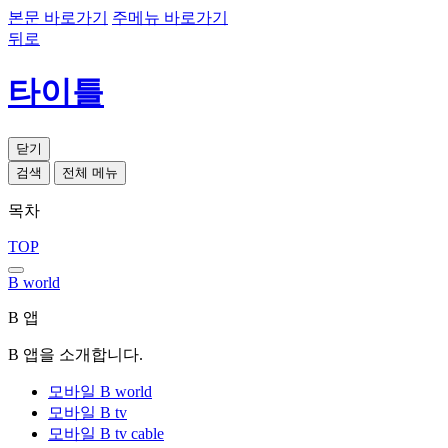
본문 바로가기
주메뉴 바로가기
뒤로
타이틀
닫기
검색
전체 메뉴
목차
TOP
B world
B 앱
B 앱을 소개합니다.
모바일 B world
모바일 B tv
모바일 B tv cable