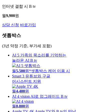
인터넷 결합 시 B tv
월
9,900
원
상담 신청
바로가입
셋톱박스
(3년 약정 기준, 부가세 포함)
AI 5
가족의 목소리를 기억하는
놀라운 AI B tv
월
5,500
원
*셋톱박스 케어 이용 시
Smart 3
유튜브와 구글
어시스턴트 지원
월
4,400
원
AI 4 vision
AI로 업그레이드 B tv
월
8,800
원
Apple TV 4K
Apple TV와 B tv의 만남