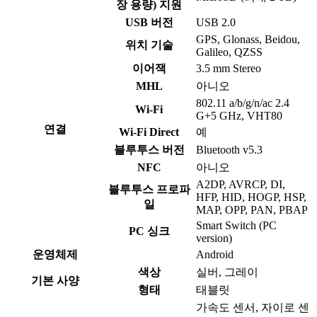
장 용량) 지원
USB 버전
USB 2.0
GPS, Glonass, Beidou,
위치 기술
Galileo, QZSS
이어잭
3.5 mm Stereo
MHL
아니오
802.11 a/b/g/n/ac 2.4
Wi-Fi
G+5 GHz, VHT80
연결
Wi-Fi Direct
예
블루투스 버전
Bluetooth v5.3
NFC
아니오
A2DP, AVRCP, DI,
블루투스 프로파
HFP, HID, HOGP, HSP,
일
MAP, OPP, PAN, PBAP
Smart Switch (PC
PC 싱크
version)
운영체제
Android
색상
실버, 그레이
기본 사양
형태
태블릿
가속도 센서, 자이로 센