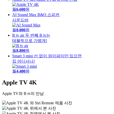
월
6,600
원
AI Sound Max
B&O 스피커
사운드바
월
8,800
원
B tv air
두 번째 B tv는
태블릿으로 가볍게!
월
8,800
원
Smart 3 mini
선 없이 와이파이만 있으면
집 어디서나!
월
4,400
원
Apple TV 4K
Apple TV와 B tv의 만남