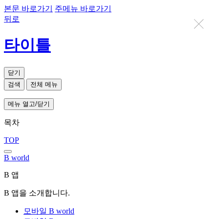
본문 바로가기
주메뉴 바로가기
뒤로
타이틀
닫기
검색
전체 메뉴
메뉴 열고/닫기
목차
TOP
B world
B 앱
B 앱을 소개합니다.
모바일 B world