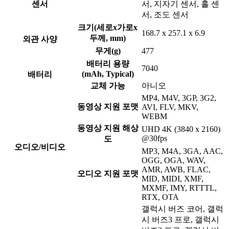
센서
서, 지자기 센서, 홀 센
서, 조도 센서
크기(세로x가로x
168.7 x 257.1 x 6.9
두께, mm)
외관 사양
무게(g)
477
배터리 용량
7040
(mAh, Typical)
배터리
교체 가능
아니오
MP4, M4V, 3GP, 3G2,
동영상 지원 포맷
AVI, FLV, MKV,
WEBM
동영상 지원 해상
UHD 4K (3840 x 2160)
@30fps
도
오디오/비디오
MP3, M4A, 3GA, AAC,
OGG, OGA, WAV,
AMR, AWB, FLAC,
오디오 지원 포맷
MID, MIDI, XMF,
MXMF, IMY, RTTTL,
RTX, OTA
갤럭시 버즈 코어, 갤럭
시 버즈3 프로, 갤럭시