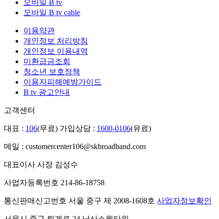
모바일 B tv
모바일 B tv cable
이용약관
개인정보 처리방침
개인정보 이용내역
미환급금조회
청소년 보호정책
이용자피해예방가이드
B tv 광고안내
고객센터
대표 :
106
(무료)
가입상담 :
1600-0106
(유료)
메일 : customercenter106@skbroadband.com
대표이사 사장 김성수
사업자등록번호 214-86-18758
통신판매신고번호 서울 중구 제 2008-1608호
사업자정보확인
서울시 중구 퇴계로 24 남산소월타워