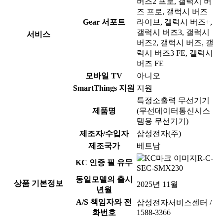
버즈2 프로, 갤럭시 버
즈 프로, 갤럭시 버즈
Gear 서포트
라이브, 갤럭시 버즈+,
갤럭시 버즈3, 갤럭시
서비스
버즈2, 갤럭시 버즈, 갤
럭시 버즈3 FE, 갤럭시
버즈 FE
모바일 TV
아니오
SmartThings 지원
지원
특정소출력 무선기기
제품명
(무선데이터통신시스
템용 무선기기)
제조자/수입자
삼성전자(주)
제조국가
베트남
R-C-
KC 인증 필 유무
SEC-SMX230
동일모델의 출시
상품 기본정보
2025년 11월
년월
A/S 책임자와 전
삼성전자서비스센터 /
화번호
1588-3366