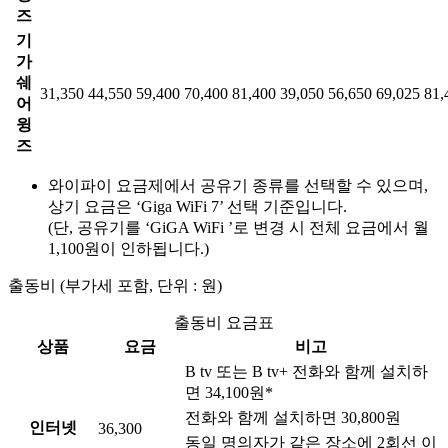
즈
기
가
쉐
31,350
44,550
59,400
70,400
81,400
39,050
56,650
69,025
81,
어
윙
즈
와이파이 요금제에서 공유기 종류를 선택할 수 있으며,
상기 요금은 ‘Giga WiFi 7’ 선택 기준입니다.
(단, 공유기를 ‘GiGA WiFi ’로 변경 시 전체 요금에서 월
1,100원이 인하됩니다.)
출동비
(부가세 포함, 단위 : 원)
출동비 요금표
상품
요금
비고
B tv 또는 B tv+ 전화와 함께 설치하
면 34,100원*
전화와 함께 설치하면 30,800원
인터넷
36,300
동일 명의자가 같은 장소에 2회선 이