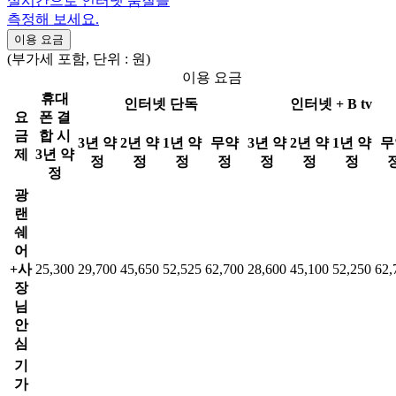
실시간으로 인터넷 품질을
측정해 보세요.
이용 요금
(부가세 포함, 단위 : 원)
이용 요금
휴대
인터넷 단독
인터넷 + B tv
요
폰 결
금
합 시
3년 약
2년 약
1년 약
무약
3년 약
2년 약
1년 약
무
제
3년 약
정
정
정
정
정
정
정
정
광
랜
쉐
어
+사
25,300
29,700
45,650
52,525
62,700
28,600
45,100
52,250
62,
장
님
안
심
기
가