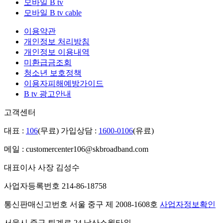
모바일 B tv
모바일 B tv cable
이용약관
개인정보 처리방침
개인정보 이용내역
미환급금조회
청소년 보호정책
이용자피해예방가이드
B tv 광고안내
고객센터
대표 :
106
(무료)
가입상담 :
1600-0106
(유료)
메일 : customercenter106@skbroadband.com
대표이사 사장 김성수
사업자등록번호 214-86-18758
통신판매신고번호 서울 중구 제 2008-1608호
사업자정보확인
서울시 중구 퇴계로 24 남산소월타워