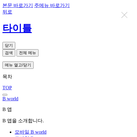
본문 바로가기
주메뉴 바로가기
뒤로
타이틀
닫기
검색
전체 메뉴
메뉴 열고/닫기
목차
TOP
B world
B 앱
B 앱을 소개합니다.
모바일 B world