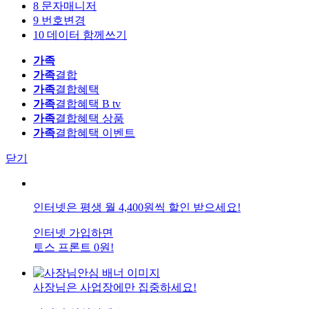
8
문자매니저
9
번호변경
10
데이터 함께쓰기
가족
가족
결합
가족
결합혜택
가족
결합혜택 B tv
가족
결합혜택 상품
가족
결합혜택 이벤트
닫기
인터넷은 평생 월 4,400원씩 할인 받으세요!
인터넷 가입하면
토스 프론트 0원!
사장님은 사업장에만 집중하세요!