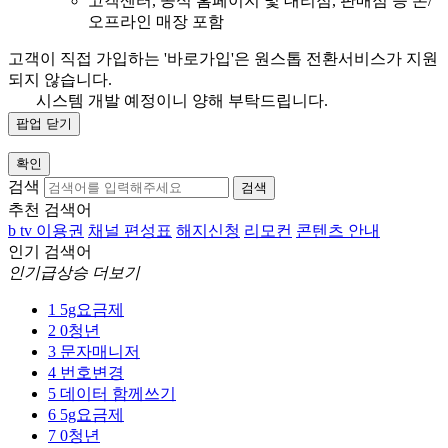
고객센터, 공식 홈페이지 및 대리점, 판매점 등 온/
오프라인 매장 포함
고객이 직접 가입하는 '바로가입'은 원스톱 전환서비스가 지원
되지 않습니다.
시스템 개발 예정이니 양해 부탁드립니다.
팝업 닫기
확인
검색
검색
추천 검색어
b tv 이용권
채널 편성표
해지신청
리모컨
콘텐츠 안내
인기 검색어
인기급상승 더보기
1
5g요금제
2
0청년
3
문자매니저
4
번호변경
5
데이터 함께쓰기
6
5g요금제
7
0청년