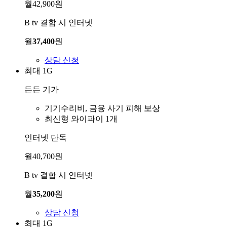
월
42,900
원
B tv 결합 시 인터넷
월
37,400
원
상담 신청
최대 1G
든든 기가
기기수리비, 금융 사기 피해 보상
최신형 와이파이 1개
인터넷 단독
월
40,700
원
B tv 결합 시 인터넷
월
35,200
원
상담 신청
최대 1G