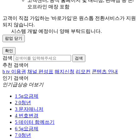
고객센터, 공식 홈페이지 및 대리점, 판매점 등 온/
오프라인 매장 포함
고객이 직접 가입하는 '바로가입'은 원스톱 전환서비스가 지원
되지 않습니다.
시스템 개발 예정이니 양해 부탁드립니다.
팝업 닫기
확인
검색
검색
추천 검색어
b tv 이용권
채널 편성표
해지신청
리모컨
콘텐츠 안내
인기 검색어
인기급상승 더보기
1
5g요금제
2
0청년
3
문자매니저
4
번호변경
5
데이터 함께쓰기
6
5g요금제
7
0청년