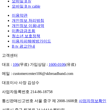
모바일 B tv
모바일 B tv cable
이용약관
개인정보 처리방침
개인정보 이용내역
미환급금조회
청소년 보호정책
이용자피해예방가이드
B tv 광고안내
고객센터
대표 :
106
(무료)
가입상담 :
1600-0106
(유료)
메일 : customercenter106@skbroadband.com
대표이사 사장 김성수
사업자등록번호 214-86-18758
통신판매신고번호 서울 중구 제 2008-1608호
사업자정보확인
서울시 중구 퇴계로 24 남산소월타워