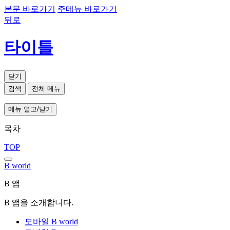
본문 바로가기
주메뉴 바로가기
뒤로
타이틀
닫기
검색
전체 메뉴
메뉴 열고/닫기
목차
TOP
B world
B 앱
B 앱을 소개합니다.
모바일 B world