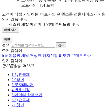
고객센터, 공식 홈페이지 및 대리점, 판매점 등 온/
오프라인 매장 포함
고객이 직접 가입하는 '바로가입'은 원스톱 전환서비스가 지원
되지 않습니다.
시스템 개발 예정이니 양해 부탁드립니다.
팝업 닫기
확인
검색
검색
추천 검색어
b tv 이용권
채널 편성표
해지신청
리모컨
콘텐츠 안내
인기 검색어
인기급상승 더보기
1
5g요금제
2
0청년
3
문자매니저
4
번호변경
5
데이터 함께쓰기
6
5g요금제
7
0청년