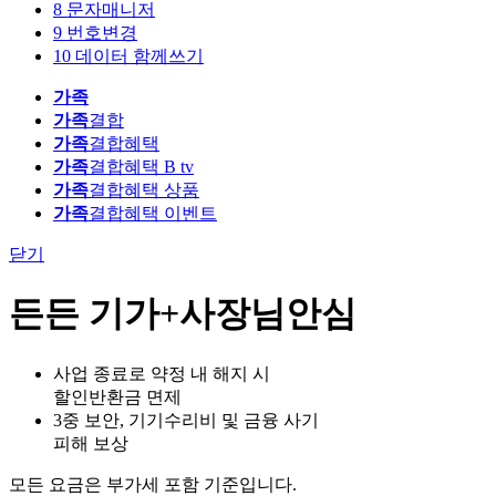
8
문자매니저
9
번호변경
10
데이터 함께쓰기
가족
가족
결합
가족
결합혜택
가족
결합혜택 B tv
가족
결합혜택 상품
가족
결합혜택 이벤트
닫기
든든 기가+사장님안심
사업 종료로 약정 내 해지 시
할인반환금 면제
3중 보안, 기기수리비 및 금융 사기
피해 보상
모든 요금은 부가세 포함 기준입니다.