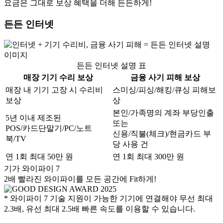
요금은 그대로 보상 혜택을 더해 든든하게!
든든 인터넷
든든 인터넷 설명 표
매장 기기 수리 보상
금융 사기 피해 보상
매장 내 기기 고장 시 수리비
스미싱/피싱/해킹/큐싱 피해보
보상
상
본인/가족명의 계좌 부당인출
5년 이내 제조된
또는
POS/카드단말기/PC/노트
신용/직불(체크)/현금카드 부
북/TV
당 사용 건
연 1회 최대 50만 원
연 1회 최대 300만 원
기가 와이파이 7
2배 빨라진 와이파이를 모든 공간에 Fit하게!
* 와이파이 7 기술 지원이 가능한 기기에 연결해야 무선 최대
2.3배, 유선 최대 2.5배 빠른 속도를 이용할 수 있습니다.