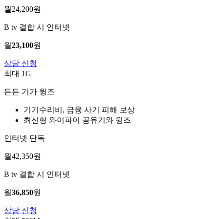
월
24,200
원
B tv 결합 시 인터넷
월
23,100
원
상담 신청
최대 1G
든든 기가 윙즈
기기수리비, 금융 사기 피해 보상
최신형 와이파이 공유기와 윙즈
인터넷 단독
월
42,350
원
B tv 결합 시 인터넷
월
36,850
원
상담 신청