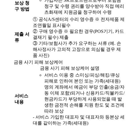
가입자는 SK브로드밴드로부터 보험금
보상 청
청구 및 수령 권리를 양수받아 직접 메리
구 방법
츠화재에 지원금을 청구하여 수령
① 공식A/S센터의 수리 영수증 ※ 전자제품 제
조연월일 표시필수
② 구매 영수증 ※ 필요한 경우(POS기기, 카드
제출 서
결재기 필수) 제출
류
③ 기타/보험사가 추가 요구하는 서류 (예. 손
해사정사가 고의적 고장으로 의심될 경우 제
품 사진)
금융 사기 피해 보상케어
금융 사기 피해 보상케어 설명
서비스 이용 중 스미싱/피싱/해킹/큐싱
피해로 인하여 본인 또는 가족(세대원)
명의 계좌에서 예금이 부당 인출(송금/자
동 이체 포함)되거나 신용카드/직불카드/
서비스
현금카드가 부당하게 사용되었을 때 발
내용
생한 금전적 손해를 지원 한도 및 조건에
따라 보상
- 서비스 가입한 대표자 및 대표자와 등본상 세
대를 같이하는 가족(세대원)