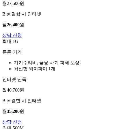
월
27,500
원
B tv 결합 시 인터넷
월
26,400
원
상담 신청
최대 1G
든든 기가
기기수리비, 금융 사기 피해 보상
최신형 와이파이 1개
인터넷 단독
월
40,700
원
B tv 결합 시 인터넷
월
35,200
원
상담 신청
최대 500M