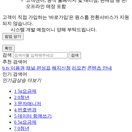
고객센터, 공식 홈페이지 및 대리점, 판매점 등 온/
오프라인 매장 포함
고객이 직접 가입하는 '바로가입'은 원스톱 전환서비스가 지원
되지 않습니다.
시스템 개발 예정이니 양해 부탁드립니다.
팝업 닫기
확인
검색
검색
추천 검색어
b tv 이용권
채널 편성표
해지신청
리모컨
콘텐츠 안내
인기 검색어
인기급상승 더보기
1
5g요금제
2
0청년
3
문자매니저
4
번호변경
5
데이터 함께쓰기
6
5g요금제
7
0청년