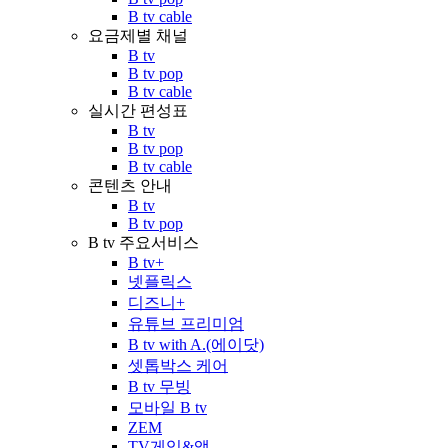
B tv cable
요금제별 채널
B tv
B tv pop
B tv cable
실시간 편성표
B tv
B tv pop
B tv cable
콘텐츠 안내
B tv
B tv pop
B tv 주요서비스
B tv+
넷플릭스
디즈니+
유튜브 프리미엄
B tv with A.(에이닷)
셋톱박스 케어
B tv 무빙
모바일 B tv
ZEM
TV게임&앱