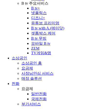
B tv 주요서비스
B tv+
넷플릭스
디즈니+
유튜브 프리미엄
B tv with A.(에이닷)
셋톱박스 케어
B tv 무빙
모바일 B tv
ZEM
TV게임&앱
소상공인
소상공인 홈
요금제
사장님안심 서비스
매장 솔루션
전화
요금제
일반전화
국제전화
부가서비스