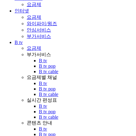
요금제
인터넷
요금제
와이파이/윙즈
안심서비스
부가서비스
B tv
요금제
부가서비스
B tv
B tv pop
B tv cable
요금제별 채널
B tv
B tv pop
B tv cable
실시간 편성표
B tv
B tv pop
B tv cable
콘텐츠 안내
B tv
B tv pop