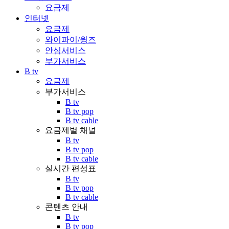
요금제
인터넷
요금제
와이파이/윙즈
안심서비스
부가서비스
B tv
요금제
부가서비스
B tv
B tv pop
B tv cable
요금제별 채널
B tv
B tv pop
B tv cable
실시간 편성표
B tv
B tv pop
B tv cable
콘텐츠 안내
B tv
B tv pop