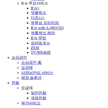
B tv 주요서비스
B tv+
넷플릭스
디즈니+
유튜브 프리미엄
B tv with A.(에이닷)
셋톱박스 케어
B tv 무빙
모바일 B tv
ZEM
TV게임&앱
소상공인
소상공인 홈
요금제
사장님안심 서비스
매장 솔루션
전화
요금제
일반전화
국제전화
부가서비스