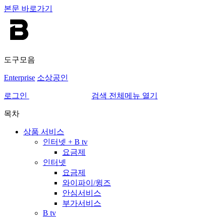
본문 바로가기
도구모음
Enterprise
소상공인
로그인
검색
전체메뉴 열기
목차
상품 서비스
인터넷 + B tv
요금제
인터넷
요금제
와이파이/윙즈
안심서비스
부가서비스
B tv