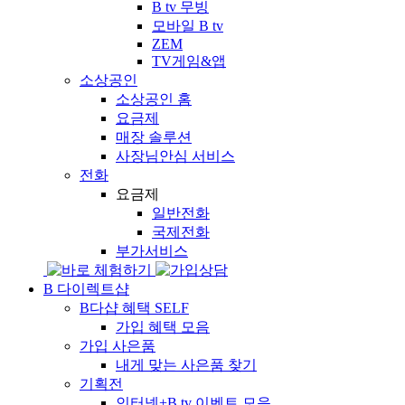
B tv 무빙
모바일 B tv
ZEM
TV게임&앱
소상공인
소상공인 홈
요금제
매장 솔루션
사장님안심 서비스
전화
요금제
일반전화
국제전화
부가서비스
B 다이렉트샵
B다샵 혜택
SELF
가입 혜택 모음
가입 사은품
내게 맞는 사은품 찾기
기획전
인터넷+B tv 이벤트 모음