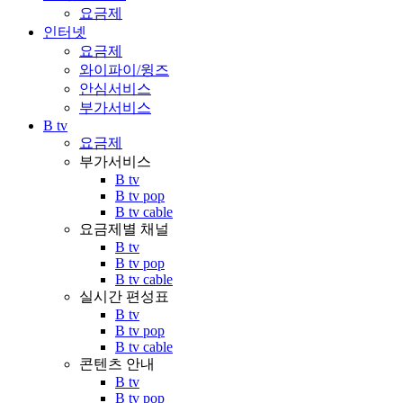
요금제
인터넷
요금제
와이파이/윙즈
안심서비스
부가서비스
B tv
요금제
부가서비스
B tv
B tv pop
B tv cable
요금제별 채널
B tv
B tv pop
B tv cable
실시간 편성표
B tv
B tv pop
B tv cable
콘텐츠 안내
B tv
B tv pop