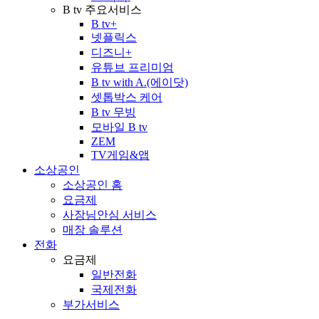
B tv 주요서비스
B tv+
넷플릭스
디즈니+
유튜브 프리미엄
B tv with A.(에이닷)
셋톱박스 케어
B tv 무빙
모바일 B tv
ZEM
TV게임&앱
소상공인
소상공인 홈
요금제
사장님안심 서비스
매장 솔루션
전화
요금제
일반전화
국제전화
부가서비스