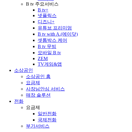
B tv 주요서비스
B tv+
넷플릭스
디즈니+
유튜브 프리미엄
B tv with A.(에이닷)
셋톱박스 케어
B tv 무빙
모바일 B tv
ZEM
TV게임&앱
소상공인
소상공인 홈
요금제
사장님안심 서비스
매장 솔루션
전화
요금제
일반전화
국제전화
부가서비스