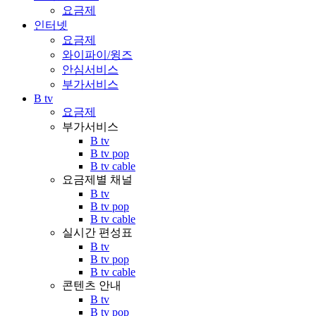
요금제
인터넷
요금제
와이파이/윙즈
안심서비스
부가서비스
B tv
요금제
부가서비스
B tv
B tv pop
B tv cable
요금제별 채널
B tv
B tv pop
B tv cable
실시간 편성표
B tv
B tv pop
B tv cable
콘텐츠 안내
B tv
B tv pop