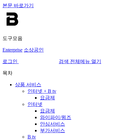
본문 바로가기
도구모음
Enterprise
소상공인
로그인
검색
전체메뉴 열기
목차
상품 서비스
인터넷 + B tv
요금제
인터넷
요금제
와이파이/윙즈
안심서비스
부가서비스
B tv