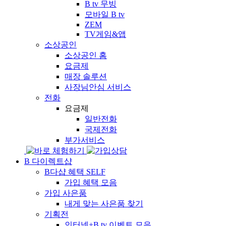
B tv 무빙
모바일 B tv
ZEM
TV게임&앱
소상공인
소상공인 홈
요금제
매장 솔루션
사장님안심 서비스
전화
요금제
일반전화
국제전화
부가서비스
B 다이렉트샵
B다샵 혜택
SELF
가입 혜택 모음
가입 사은품
내게 맞는 사은품 찾기
기획전
인터넷+B tv 이벤트 모음