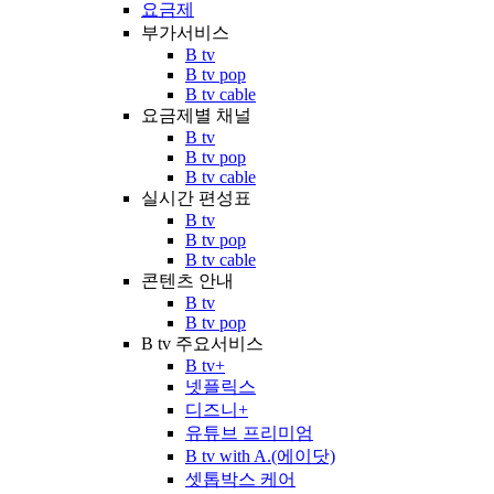
요금제
부가서비스
B tv
B tv pop
B tv cable
요금제별 채널
B tv
B tv pop
B tv cable
실시간 편성표
B tv
B tv pop
B tv cable
콘텐츠 안내
B tv
B tv pop
B tv 주요서비스
B tv+
넷플릭스
디즈니+
유튜브 프리미엄
B tv with A.(에이닷)
셋톱박스 케어