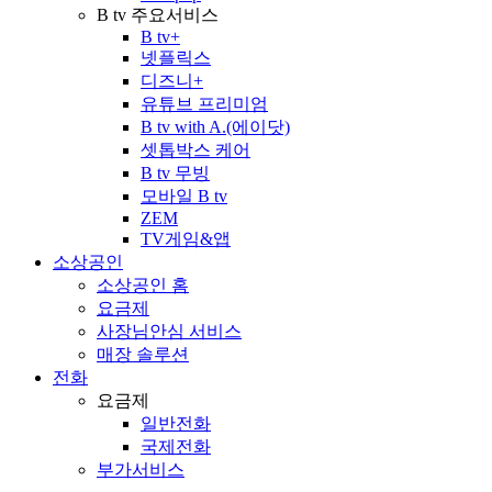
B tv 주요서비스
B tv+
넷플릭스
디즈니+
유튜브 프리미엄
B tv with A.(에이닷)
셋톱박스 케어
B tv 무빙
모바일 B tv
ZEM
TV게임&앱
소상공인
소상공인 홈
요금제
사장님안심 서비스
매장 솔루션
전화
요금제
일반전화
국제전화
부가서비스