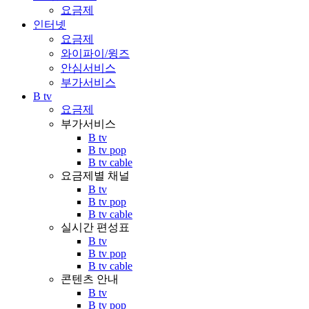
요금제
인터넷
요금제
와이파이/윙즈
안심서비스
부가서비스
B tv
요금제
부가서비스
B tv
B tv pop
B tv cable
요금제별 채널
B tv
B tv pop
B tv cable
실시간 편성표
B tv
B tv pop
B tv cable
콘텐츠 안내
B tv
B tv pop