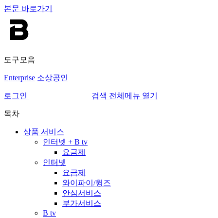
본문 바로가기
도구모음
Enterprise
소상공인
로그인
검색
전체메뉴 열기
목차
상품 서비스
인터넷 + B tv
요금제
인터넷
요금제
와이파이/윙즈
안심서비스
부가서비스
B tv