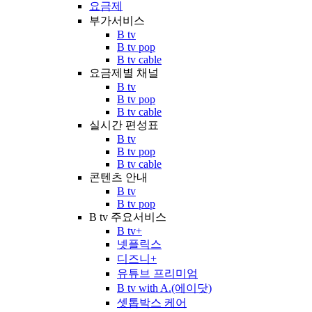
요금제
부가서비스
B tv
B tv pop
B tv cable
요금제별 채널
B tv
B tv pop
B tv cable
실시간 편성표
B tv
B tv pop
B tv cable
콘텐츠 안내
B tv
B tv pop
B tv 주요서비스
B tv+
넷플릭스
디즈니+
유튜브 프리미엄
B tv with A.(에이닷)
셋톱박스 케어