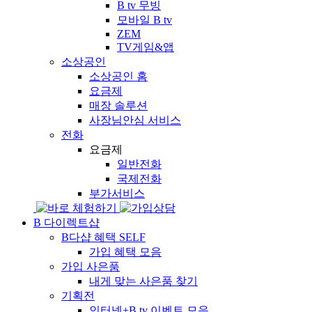
B tv 무빙
모바일 B tv
ZEM
TV게임&앱
소상공인
소상공인 홈
요금제
매장 솔루션
사장님안심 서비스
전화
요금제
일반전화
국제전화
부가서비스
B 다이렉트샵
B다샵 혜택
SELF
가입 혜택 모음
가입 사은품
내게 맞는 사은품 찾기
기획전
인터넷+B tv 이벤트 모음