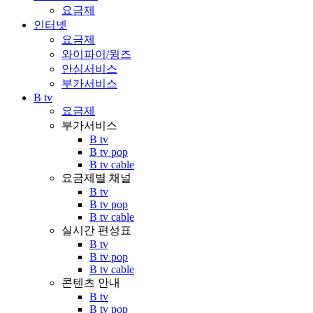
요금제
인터넷
요금제
와이파이/윙즈
안심서비스
부가서비스
B tv
요금제
부가서비스
B tv
B tv pop
B tv cable
요금제별 채널
B tv
B tv pop
B tv cable
실시간 편성표
B tv
B tv pop
B tv cable
콘텐츠 안내
B tv
B tv pop