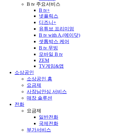
B tv 주요서비스
B tv+
넷플릭스
디즈니+
유튜브 프리미엄
B tv with A.(에이닷)
셋톱박스 케어
B tv 무빙
모바일 B tv
ZEM
TV게임&앱
소상공인
소상공인 홈
요금제
사장님안심 서비스
매장 솔루션
전화
요금제
일반전화
국제전화
부가서비스